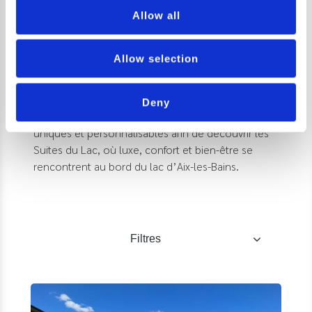
séjour unique ?
Allow all
À offrir ou à vous offrir, découvrez nos bons
Allow selection
cadeaux offrez-vous une expérience inoubliable.
Choisissez parmi une variété d’offres de séjours
qui correspondent à vos envies. Sur mesure,
Deny
découverte ou romantique, des expériences
uniques et personnalisables afin de découvrir les
Suites du Lac, où luxe, confort et bien-être se
rencontrent au bord du lac d’Aix-les-Bains.